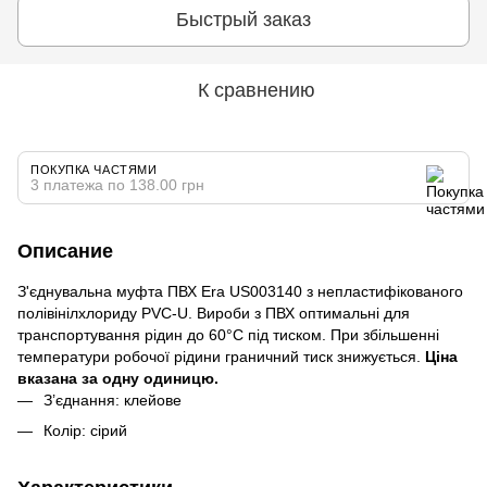
Быстрый заказ
К сравнению
ПОКУПКА ЧАСТЯМИ
3 платежа по 138.00 грн
Описание
З'єднувальна муфта ПВХ Era US003140 з непластифікованого
полівінілхлориду PVC-U. Вироби з ПВХ оптимальні для
транспортування рідин до 60°C під тиском. При збільшенні
температури робочої рідини граничний тиск знижується.
Ціна
вказана за одну одиницю.
З’єднання: клейове
Колір: сірий