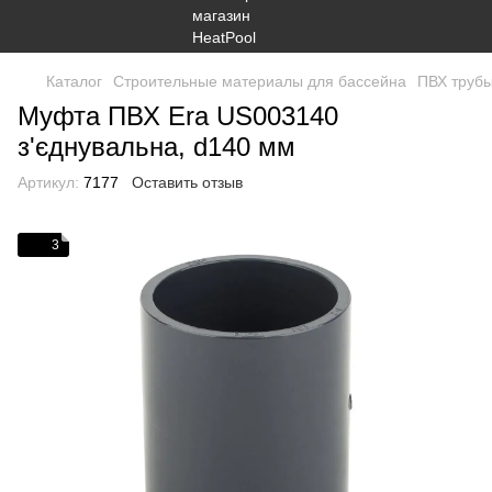
Каталог
Строительные материалы для бассейна
ПВХ трубы
Муфта ПВХ Era US003140
з'єднувальна, d140 мм
Артикул:
7177
Оставить отзыв
3