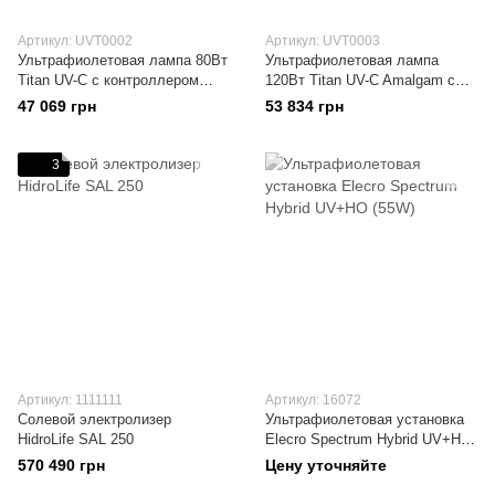
Артикул: UVT0002
Артикул: UVT0003
Ультрафиолетовая лампа 80Вт
Ультрафиолетовая лампа
Titan UV-C с контроллером
120Вт Titan UV-C Amalgam с
излучения, в сборе.
контроллером излучения, в
47 069 грн
53 834 грн
сборе.
3
Артикул: 1111111
Артикул: 16072
Солевой электролизер
Ультрафиолетовая установка
HidroLife SAL 250
Elecro Spectrum Hybrid UV+HO
(55W)
570 490 грн
Цену уточняйте