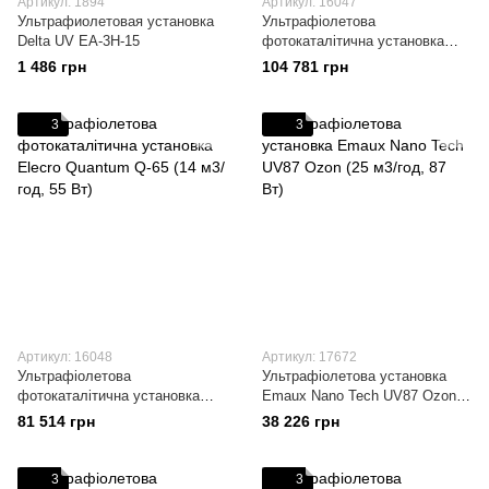
Артикул: 1894
Артикул: 16047
Ультрафиолетовая установка
Ультрафіолетова
Delta UV ЕА-3Н-15
фотокаталітична установка
Elecro Quantum Q-130 (28 м3/
1 486 грн
104 781 грн
год, 110 Вт)
3
3
Артикул: 16048
Артикул: 17672
Ультрафіолетова
Ультрафіолетова установка
фотокаталітична установка
Emaux Nano Tech UV87 Ozon
Elecro Quantum Q-65 (14 м3/
(25 м3/год, 87 Вт)
81 514 грн
38 226 грн
год, 55 Вт)
3
3