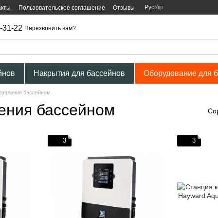
Рус
Укр
акты
Пользовательское соглашение
Отзывы
-31-22
Перезвонить вам?
йнов
Накрытия для бассейнов
Оборудование для 
правления бассейном
ления бассейном
Со
3
3