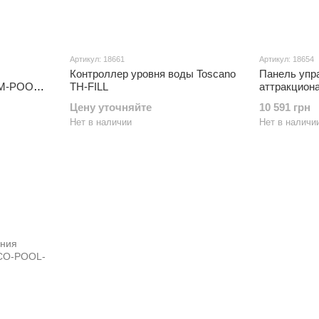
Артикул: 18661
Артикул: 18654
Контроллер уровня воды Toscano
Панель упр
PM-POOL-
TH-FILL
аттракцион
SWIM-230
Цену уточняйте
10 591 грн
Нет в наличии
Нет в наличи