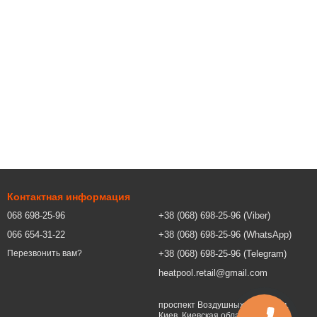
Контактная информация
068 698-25-96
+38 (068) 698-25-96 (Viber)
066 654-31-22
+38 (068) 698-25-96 (WhatsApp)
+38 (068) 698-25-96 (Telegram)
Перезвонить вам?
heatpool.retail@gmail.com
проспект Воздушных Сил, 90, м.
Киев, Киевская область, Украина,