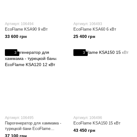
Артикул: 106494
Артикул: 106493
EcoFlame KSA90 9 кВт
EcoFlame KSA60 6 кВт
33 600 грн
25 400 грн
3
3
Артикул: 106495
Артикул: 106496
Парогенератор для хаммама -
EcoFlame KSA150 15 кВт
турецкой бани EcoFlame
43 450 грн
KSA120 12 кВт
37 100 грн