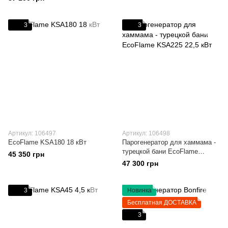
3
3
Артикул: 106497
Артикул: 106498
EcoFlame KSA180 18 кВт
Парогенератор для хаммама -
турецкой бани EcoFlame
45 350 грн
KSA225 22,5 кВт
47 300 грн
3
Новинка
Бесплатная ДОСТАВКА
3