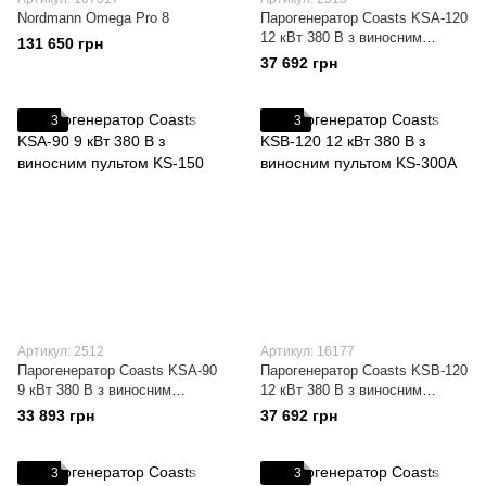
Nordmann Omega Pro 8
Парогенератор Coasts KSA-120
12 кВт 380 В з виносним
131 650 грн
пультом KS-150
37 692 грн
3
3
Артикул: 2512
Артикул: 16177
Парогенератор Coasts KSA-90
Парогенератор Coasts KSB-120
9 кВт 380 В з виносним
12 кВт 380 В з виносним
пультом KS-150
пультом KS-300A
33 893 грн
37 692 грн
3
3