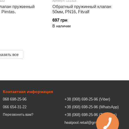
0322
Артикул: 131315
лапан пружинный
Обратный пружинный клапан
 Pimtas.
50мм, PN16, Fitvalf
697 грн
В наличии
казать все
Контактная информация
068 698-25-96
+38 (068) 698-25-96 (Viber)
066 654-31-22
+38 (068) 698-25-96 (WhatsApp)
+38 (068) 698-25-96 (Telegram)
Перезвонить вам?
heatpool.retail@gmail.com