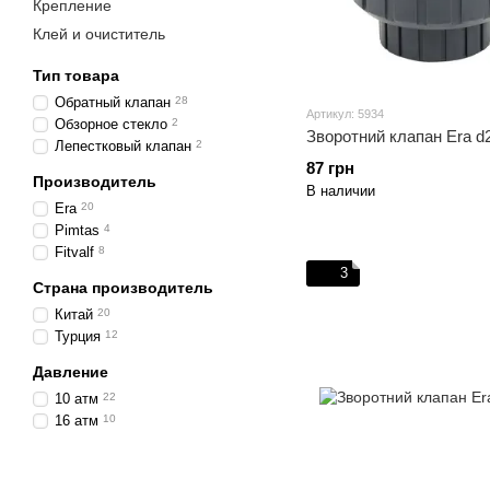
Крепление
Клей и очиститель
Тип товара
Обратный клапан
28
Артикул: 5934
Обзорное стекло
2
Зворотний клапан Era d
Лепестковый клапан
2
87 грн
Производитель
В наличии
Era
20
Pimtas
4
Fitvalf
8
3
Страна производитель
Китай
20
Турция
12
Давление
10 атм
22
16 атм
10