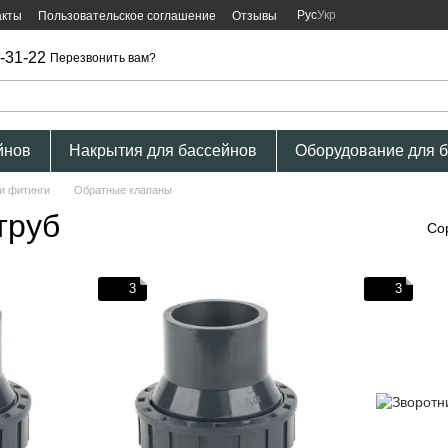
Рус
Укр
акты
Пользовательское соглашение
Отзывы
-31-22
Перезвонить вам?
йнов
Накрытия для бассейнов
Оборудование для 
и фитинги
Обратные клапаны
труб
Со
3
3