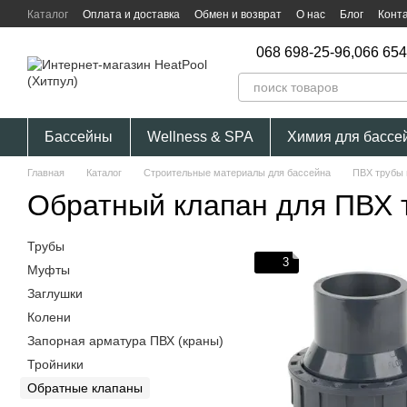
Перейти к основному контенту
Каталог
Оплата и доставка
Обмен и возврат
О нас
Блог
Конт
068 698-25-96,
066 654
Бассейны
Wellness & SPA
Химия для бассе
Главная
Каталог
Строительные материалы для бассейна
ПВХ трубы 
Обратный клапан для ПВХ 
Трубы
3
Муфты
Заглушки
Колени
Запорная арматура ПВХ (краны)
Тройники
Обратные клапаны