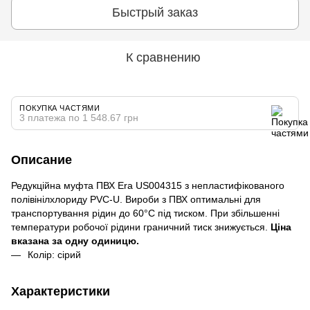
Быстрый заказ
К сравнению
ПОКУПКА ЧАСТЯМИ
3 платежа по 1 548.67 грн
Описание
Редукційна муфта ПВХ Era US004315 з непластифікованого
полівінілхлориду PVC-U. Вироби з ПВХ оптимальні для
транспортування рідин до 60°C під тиском. При збільшенні
температури робочої рідини граничний тиск знижується.
Ціна
вказана за одну одиницю.
Колір: сірий
Характеристики