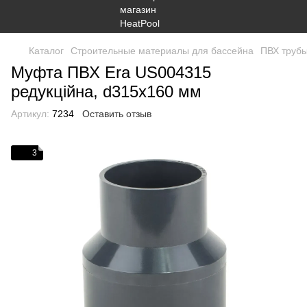
Каталог
Строительные материалы для бассейна
ПВХ трубы
Муфта ПВХ Era US004315
редукційна, d315х160 мм
Артикул:
7234
Оставить отзыв
3