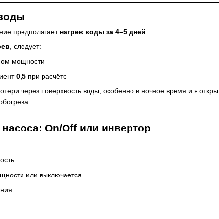
 воды
ание предполагает
нагрев воды за 4–5 дней
.
рев
, следует:
асом мощности
циент
0,5
при расчёте
потери через поверхность воды, особенно в ночное время и в откр
обогрева.
 насоса: On/Off или инвертор
ость
ощности или выключается
ения