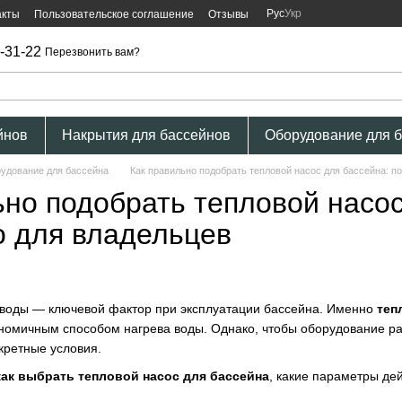
Рус
Укр
акты
Пользовательское соглашение
Отзывы
-31-22
Перезвонить вам?
йнов
Накрытия для бассейнов
Оборудование для 
рудование для бассейна
Как правильно подобрать тепловой насос для бассейна: п
ьно подобрать тепловой насос
о для владельцев
воды — ключевой фактор при эксплуатации бассейна. Именно
теп
омичным способом нагрева воды. Однако, чтобы оборудование раб
кретные условия.
как выбрать тепловой насос для бассейна
, какие параметры де