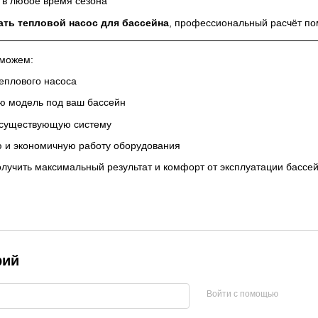
 в любое время сезона
ать тепловой насос для бассейна
, профессиональный расчёт по
оможем:
еплового насоса
ю модель под ваш бассейн
в существующую систему
ю и экономичную работу оборудования
олучить максимальный результат и комфорт от эксплуатации бассей
рий
Войти с помощью