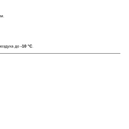
ии.
воздуха до
-10 °C
.