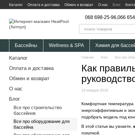
Перейти к основному контенту
Каталог
Оплата и доставка
Обмен и возврат
О нас
Блог
Конт
068 698-25-96,
066 654
Бассейны
Wellness & SPA
Химия для бассе
Каталог
Главная
Блог
Все про обо
Как правил
Оплата и доставка
руководств
Обмен и возврат
О нас
19 января 2026
Блог
Комфортная температура 
Все про строительство
энергоэффективным и экон
бассейнов
подобрать модель под кон
Все про оборудование для
В этой статье вы узнаете,
бассейна
покупкой.