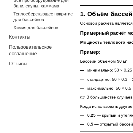
Все про оборудование для
бани, сауны, хаммама
1. Объём бассе
Теплосберегающее накритие
для бассейнов
Основой расчёта является
Химия для бассейнов
Примерный расчёт м
Контакты
Мощность теплового насо
Пользовательское
Пример:
соглашение
Бассейн объёмом
50 м³
:
Отзывы
минимально: 50 × 0,25
стандартно: 50 × 0,3 =
максимально: 50 × 0,5
👉 В большинстве случае
Когда использовать другие
0,25
— крытый и утеплё
0,5
— открытый бассейн