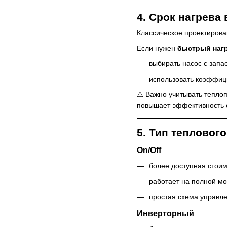
4. Срок нагрева
Классическое проектиров
Если нужен
быстрый наг
выбирать насос с зап
использовать коэффи
⚠️ Важно учитывать тепло
повышает эффективность 
5. Тип теплового
On/Off
более доступная стоим
работает на полной м
простая схема управл
Инверторный