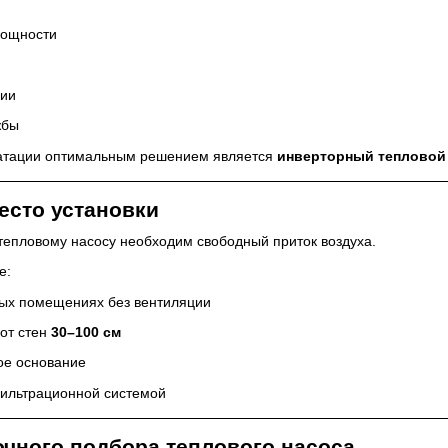
мощности
гии
жбы
уатации оптимальным решением является
инверторный тепловой 
есто установки
епловому насосу необходим свободный приток воздуха.
е:
тых помещениях без вентиляции
от стен
30–100 см
ое основание
фильтрационной системой
очного подбора теплового насоса