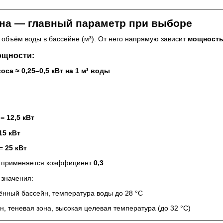
йна — главный параметр при выборе
 объём воды в бассейне (м³). От него напрямую зависит
мощность
ощности:
са ≈ 0,25–0,5 кВт на 1 м³ воды
 =
12,5 кВт
15 кВт
 =
25 кВт
в применяется коэффициент
0,3
.
 значения:
нный бассейн, температура воды до 28 °C
, теневая зона, высокая целевая температура (до 32 °C)