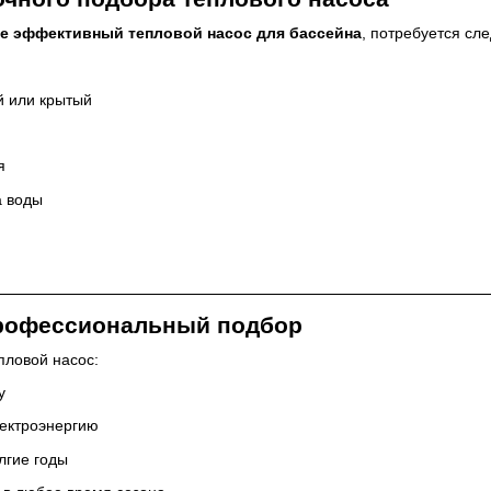
е эффективный тепловой насос для бассейна
, потребуется с
й или крытый
я
а воды
рофессиональный подбор
пловой насос:
у
лектроэнергию
лгие годы