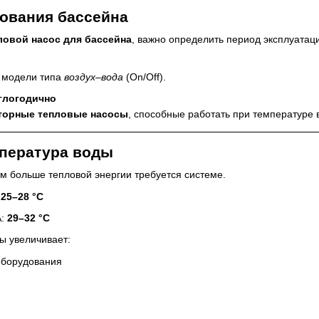
зования бассейна
ловой насос для бассейна
, важно определить период эксплуатац
 модели типа
воздух–вода
(On/Off).
углогодично
торные тепловые насосы
, способные работать при температуре 
мпература воды
м больше тепловой энергии требуется системе.
:
25–28 °C
А:
29–32 °C
ы увеличивает:
оборудования