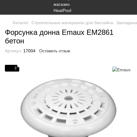
Каталог
Строительные материалы для бассейна
Закладны
Форсунка донна Emaux EM2861
бетон
Артикул:
17004
Оставить отзыв
3