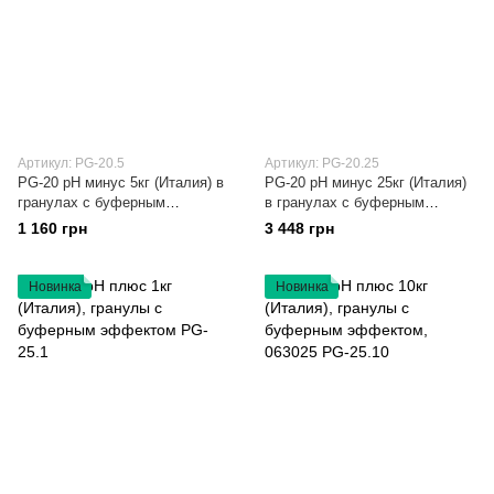
Артикул: PG-20.5
Артикул: PG-20.25
PG-20 рН минус 5кг (Италия) в
PG-20 рН минус 25кг (Италия)
гранулах с буферным
в гранулах с буферным
эффектом, 062005 PG-20.5
эффектом, 062025 PG-20.25
1 160 грн
3 448 грн
Новинка
Новинка