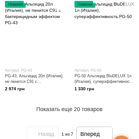
Новинка
Новинка
Артикул: PG-43
Артикул: PG-50
PG-43, Альгицид 20л (Италия),
PG-50 Альгицид BluDELUX 1л
не пенится С91 с
(Италия), суперэффективность
бактерицидным эффектом PG-
PG-50
2 974 грн
1 330 грн
43
Показать еще 20 товаров
Назад
Вперед
1
из 7