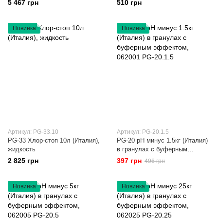
5 467 грн
510 грн
Новинка
Новинка
Артикул: PG-33.10
Артикул: PG-20.1.5
PG-33 Хлор-стоп 10л (Италия),
PG-20 рН минус 1.5кг (Италия)
жидкость
в гранулах с буферным
эффектом, 062001 PG-20.1.5
2 825 грн
397 грн
496 грн
Новинка
Новинка