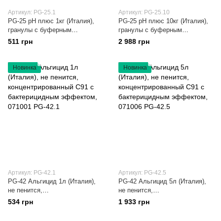
Артикул: PG-25.1
Артикул: PG-25.10
PG-25 рН плюс 1кг (Италия),
PG-25 рН плюс 10кг (Италия),
гранулы с буферным
гранулы с буферным
эффектом PG-25.1
эффектом, 063025 PG-25.10
511 грн
2 988 грн
Новинка
Новинка
Артикул: PG-42.1
Артикул: PG-42.5
PG-42 Альгицид 1л (Италия),
PG-42 Альгицид 5л (Италия),
не пенится,
не пенится,
концентрированный С91 с
концентрированный С91 с
534 грн
1 933 грн
бактерицидным эффектом,
бактерицидным эффектом,
071001 PG-42.1
071006 PG-42.5