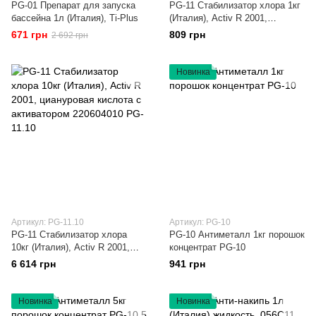
PG-01 Препарат для запуска
PG-11 Стабилизатор хлора 1кг
бассейна 1л (Италия), Ti-Plus
(Италия), Activ R 2001,
циануровая кислота с
671 грн
809 грн
2 692 грн
активатором PG-11
Новинка
Артикул: PG-11.10
Артикул: PG-10
PG-11 Стабилизатор хлора
PG-10 Антиметалл 1кг порошок
10кг (Италия), Activ R 2001,
концентрат PG-10
циануровая кислота с
6 614 грн
941 грн
активатором 220604010 PG-
11.10
Новинка
Новинка