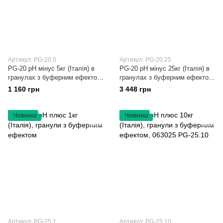
Артикул: PG-20.5
Артикул: PG-20.25
PG-20 рН мінус 5кг (Італія) в
PG-20 рН мінус 25кг (Італія) в
гранулах з буферним ефектом,
гранулах з буферним ефектом,
062005 PG-20.5
062025 PG-20.25
1 160 грн
3 448 грн
Новинка
Новинка
Артикул: PG-25.1
Артикул: PG-25.10