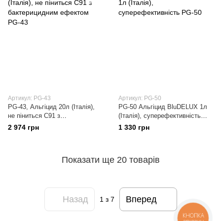
Артикул: PG-43
Артикул: PG-50
PG-43, Альгіцид 20л (Італія),
PG-50 Альгіцид BluDELUX 1л
не піниться С91 з
(Італія), суперефективність
бактерицидним ефектом PG-43
PG-50
2 974 грн
1 330 грн
Показати ще 20 товарів
Назад
Вперед
1
з 7
КНОПКА