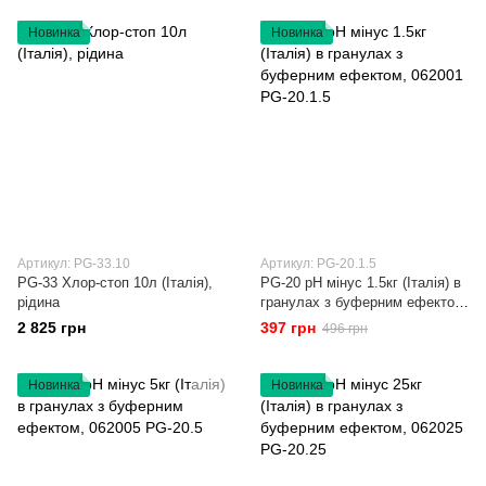
Новинка
Новинка
Артикул: PG-33.10
Артикул: PG-20.1.5
PG-33 Хлор-стоп 10л (Італія),
PG-20 рН мінус 1.5кг (Італія) в
рідина
гранулах з буферним ефектом,
062001 PG-20.1.5
2 825 грн
397 грн
496 грн
Новинка
Новинка