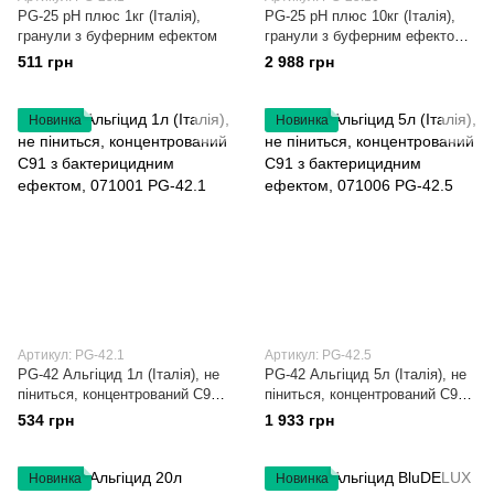
PG-25 рН плюс 1кг (Італія),
PG-25 рН плюс 10кг (Італія),
гранули з буферним ефектом
гранули з буферним ефектом,
063025 PG-25.10
511 грн
2 988 грн
Новинка
Новинка
Артикул: PG-42.1
Артикул: PG-42.5
PG-42 Альгіцид 1л (Італія), не
PG-42 Альгіцид 5л (Італія), не
піниться, концентрований С91 з
піниться, концентрований С91 з
бактерицидним ефектом,
бактерицидним ефектом,
534 грн
1 933 грн
071001 PG-42.1
071006 PG-42.5
Новинка
Новинка