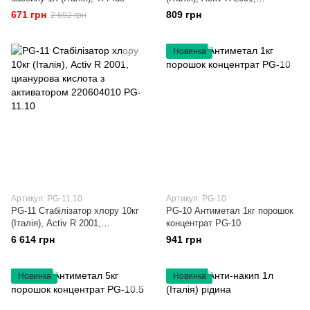
цианурова кислота з
671 грн
809 грн
2 692 грн
активатором PG-11
Новинка
Артикул: PG-11.10
Артикул: PG-10
PG-11 Стабілізатор хлору 10кг
PG-10 Антиметал 1кг порошок
(Італія), Activ R 2001,
концентрат PG-10
цианурова кислота з
6 614 грн
941 грн
активатором 220604010 PG-
11.10
Новинка
Новинка