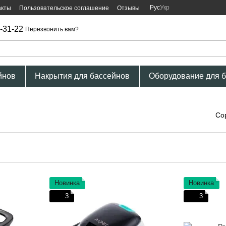
Рус
Укр
акты
Пользовательское соглашение
Отзывы
-31-22
Перезвонить вам?
йнов
Накрытия для бассейнов
Оборудование для 
Со
Новинка
Новинка
3
3