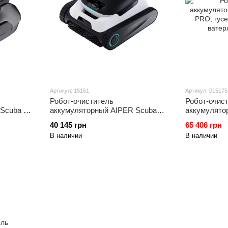
Артикул: 15151
Артикул: 015175
Робот-очиститель
Робот-очис
 Scuba SE
аккумуляторный AIPER Scuba
аккумулято
 (дно) до
N1, гусеничный (дно, стены,
PRO, гусени
40 145 грн
65 406 грн
ватерлиния) до 150м2
ватерлиния)
В наличии
В наличии