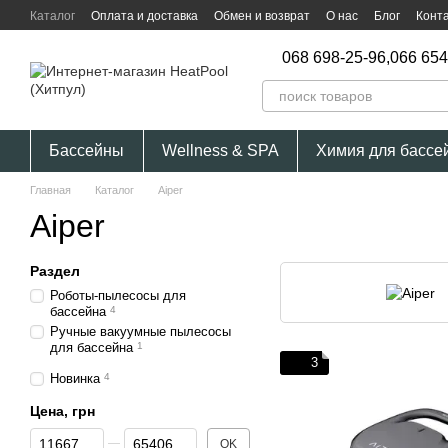
Перейти к основному контенту
Каталог
Оплата и доставка
Обмен и возврат
О нас
Блог
Конт
068 698-25-96,
066 654
Бассейны
Wellness & SPA
Химия для бассе
Главная
Каталог
Aiper
Aiper
Раздел
Роботы-пылесосы для
бассейна
4
Ручные вакуумные пылесосы
для бассейна
1
3
Новинка
4
Цена, грн
От Цена, грн
До Цена, грн
OK