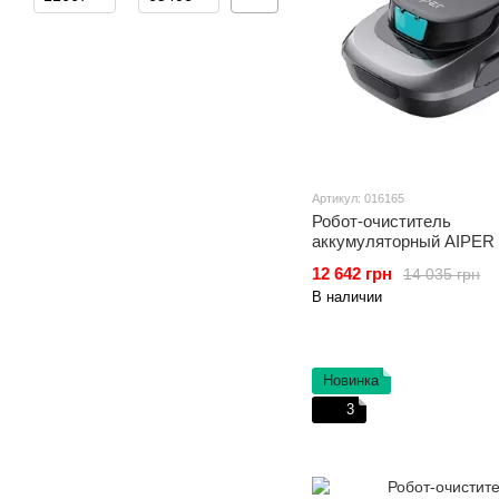
Артикул: 016165
Робот-очиститель
аккумуляторный AIPER
для наземных бассейнов
12 642 грн
14 035 грн
80м3
В наличии
Новинка
3