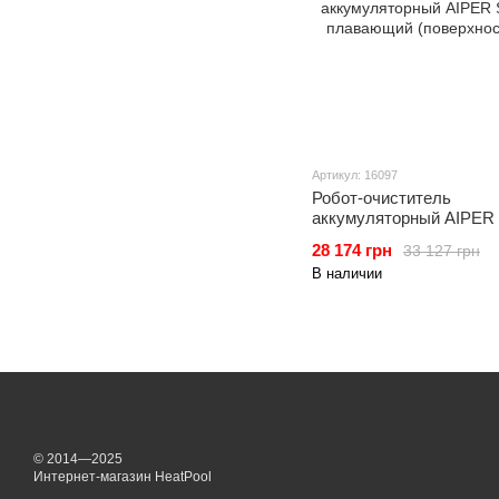
Артикул: 16097
Робот-очиститель
аккумуляторный AIPER S
плавающий (поверхност
28 174 грн
33 127 грн
В наличии
© 2014—2025
Интернет-магазин HeatPool