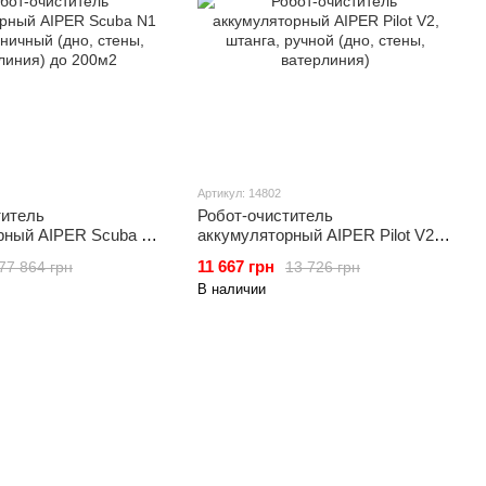
Артикул: 14802
титель
Робот-очиститель
рный AIPER Scuba N1
аккумуляторный AIPER Pilot V2,
чный (дно, стены,
штанга, ручной (дно, стены,
11 667 грн
77 864 грн
13 726 грн
 до 200м2
ватерлиния)
В наличии