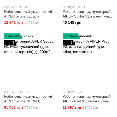
Артикул: 016165
Артикул: 15151
Робот-очисник акумуляторний
Робот-очисник акумуляторний
AIPER Scuba SE, для
AIPER Scuba N1, гусеничний
наземних басейнів (дно) до
(дно, стіни, ватерлінія) до
12 642 грн
40 145 грн
14 035 грн
80м3
150м2
Новинка
Новинка
3
3
Артикул: 015175
Артикул: 14802
Робот-очисник акумуляторний
Робот-очисник акумуляторний
AIPER Scuba N1 PRO,
AIPER Pilot V2, штанга, ручний
гусеничний (дно, стіни,
(дно, стіни, ватерлінія)
65 406 грн
11 667 грн
77 864 грн
13 726 грн
ватерлінія) до 200м2