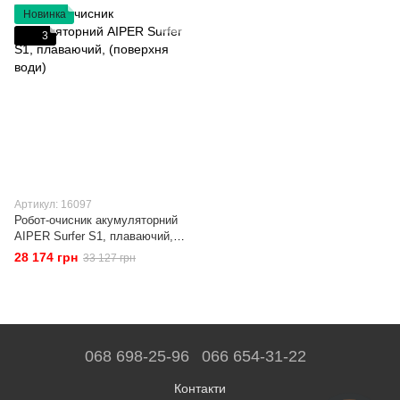
Новинка
3
Артикул: 16097
Робот-очисник акумуляторний
AIPER Surfer S1, плаваючий,
(поверхня води)
28 174 грн
33 127 грн
068 698-25-96
066 654-31-22
Контакти