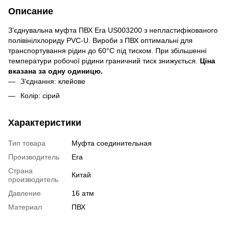
Описание
З'єднувальна муфта ПВХ Era US003200 з непластифікованого
полівінілхлориду PVC-U. Вироби з ПВХ оптимальні для
транспортування рідин до 60°C під тиском. При збільшенні
температури робочої рідини граничний тиск знижується.
Ціна
вказана за одну одиницю.
З’єднання: клейове
Колір: сірий
Характеристики
Тип товара
Муфта соединительная
Производитель
Era
Страна
Китай
производитель
Давление
16 атм
Материал
ПВХ