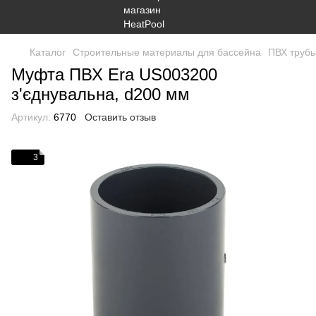
Каталог
Строительные материалы для бассейна
ПВХ трубы
Муфта ПВХ Era US003200
з'єднувальна, d200 мм
Артикул:
6770
Оставить отзыв
3