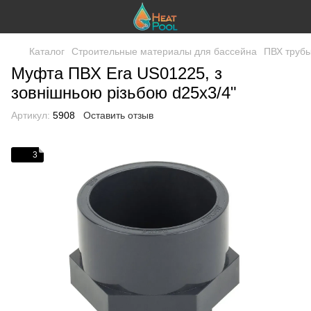
Каталог
Строительные материалы для бассейна
ПВХ трубы
Муфта ПВХ Era US01225, з
зовнішньою різьбою d25х3/4"
Артикул:
5908
Оставить отзыв
3