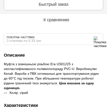
Быстрый заказ
К сравнению
ПОКУПКА ЧАСТЯМИ
3 платежа по 6.33 грн
Описание
Муфта з зовнішньою різьбою Era US01225 з
непластифікованого полівінілхлориду PVC-U. Виробництво
Китай. Вироби з ПВХ оптимальні для транспортування рідин
до 60°C під тиском. При збільшенні температури робочої
рідини граничний тиск знижується.
Ціна вказана за одну
одиницю.
Колір: сірий
Характеристики