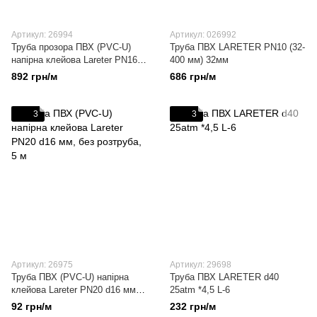
Артикул: 26994
Артикул: 026992
Труба прозора ПВХ (PVC-U)
Труба ПВХ LARETER PN10 (32-
напірна клейова Lareter PN16
400 мм) 32мм
d20 мм
892 грн/м
686 грн/м
3
3
Артикул: 26975
Артикул: 29698
Труба ПВХ (PVC-U) напірна
Труба ПВХ LARETER d40
клейова Lareter PN20 d16 мм,
25atm *4,5 L-6
без розтруба, 5 м
92 грн/м
232 грн/м