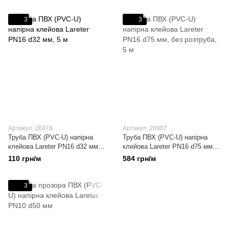
3
3
Артикул: 26978
Артикул: 28907
Труба ПВХ (PVC-U) напірна
Труба ПВХ (PVC-U) напірна
клейова Lareter PN16 d32 мм, 5
клейова Lareter PN16 d75 мм,
м
без розтруба, 5 м
110 грн/м
584 грн/м
3