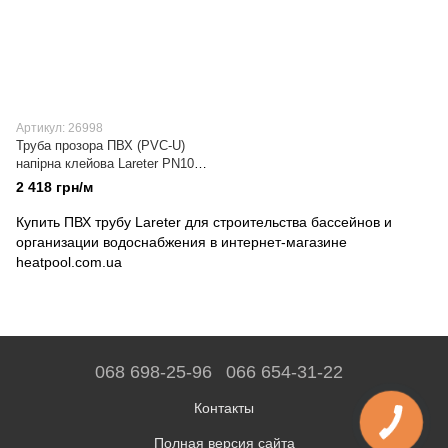
Артикул: 26998
Труба прозора ПВХ (PVC-U)
напірна клейова Lareter PN10
d50 мм
2 418 грн/м
Купить ПВХ трубу Lareter для строительства бассейнов и
организации водоснабжения в интернет-магазине
heatpool.com.ua
068 698-25-96
066 654-31-22
Контакты
Полная версия сайта