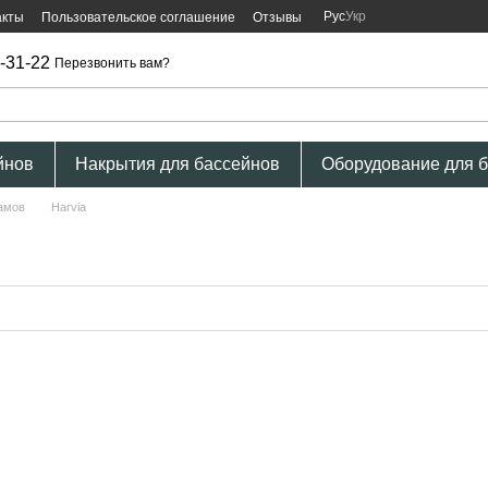
Рус
Укр
акты
Пользовательское соглашение
Отзывы
-31-22
Перезвонить вам?
йнов
Накрытия для бассейнов
Оборудование для 
амов
Harvia