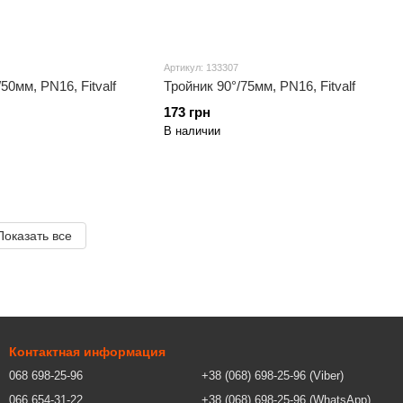
Артикул: 133307
50мм, PN16, Fitvalf
Тройник 90°/75мм, PN16, Fitvalf
173 грн
В наличии
Показать все
Контактная информация
068 698-25-96
+38 (068) 698-25-96 (Viber)
066 654-31-22
+38 (068) 698-25-96 (WhatsApp)