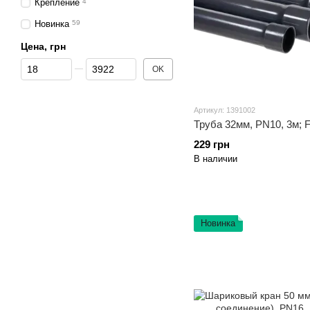
Крепление
4
Новинка
59
Цена, грн
От Цена, грн
До Цена, грн
OK
Артикул: 1391002
Труба 32мм, PN10, 3м; Fi
229 грн
В наличии
Новинка