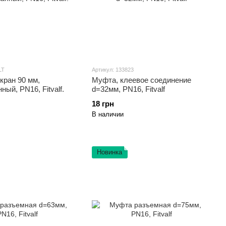
LT
Артикул: 133823
кран 90 мм,
Муфта, клеевое соединение
ный, PN16, Fitvalf.
d=32мм, PN16, Fitvalf
18 грн
В наличии
Новинка