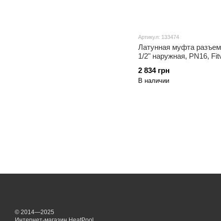
Артикул: 133474
Латунная муфта разъемн
1/2" наружная, PN16, Fitv
2 834 грн
В наличии
© 2014—2025
Интернет-магазин HeatPool