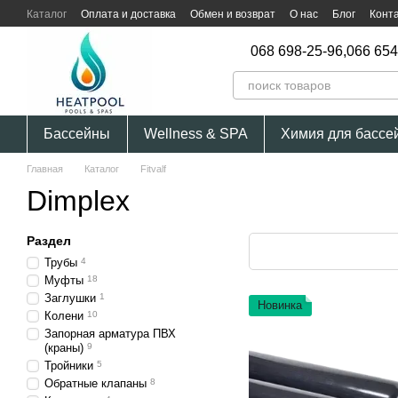
Перейти к основному контенту
Каталог
Оплата и доставка
Обмен и возврат
О нас
Блог
Конт
068 698-25-96,
066 654
Бассейны
Wellness & SPA
Химия для бассе
Главная
Каталог
Fitvalf
Dimplex
Раздел
Трубы
4
Муфты
18
Заглушки
1
Новинка
Колени
10
Запорная арматура ПВХ
(краны)
9
Тройники
5
Обратные клапаны
8