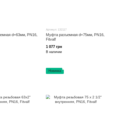
Артикул: 132117
емная d=63мм, PN16,
Муфта разъемная d=75мм, PN16,
Fitvalf
1 077 грн
В наличии
Новинка