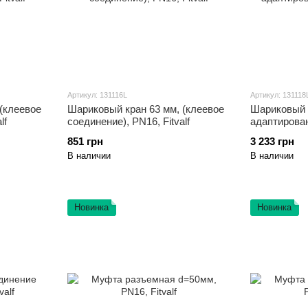
Артикул: 131116L
Артикул: 131118
(клеевое
Шариковый кран 63 мм, (клеевое
Шариковый 
lf
соединение), PN16, Fitvalf
адаптирован
851 грн
3 233 грн
В наличии
В наличии
Новинка
Новинка