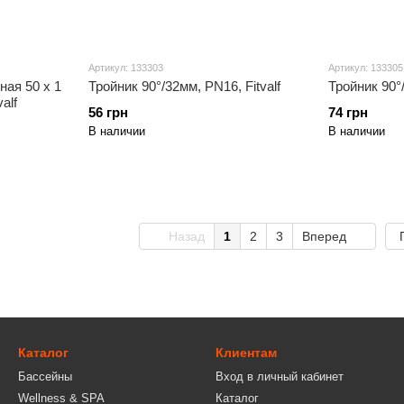
Артикул: 133303
Артикул: 133305
ая 50 х 1
Тройник 90°/32мм, PN16, Fitvalf
Тройник 90°/
alf
56 грн
74 грн
В наличии
В наличии
Назад
1
2
3
Вперед
Каталог
Клиентам
Бассейны
Вход в личный кабинет
Wellness & SPA
Каталог