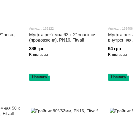
Артикул: 132122
Артикул: 133406
" зовн.,
Муфта роз'ємна 63 х 2" зовнішня
Муфта резь
(продовжена), PN16, Fitvalf
внутренняя, 
388 грн
94 грн
В наличии
В наличии
Новинка
Новинка