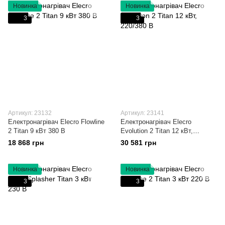
Новинка
Новинка
3
3
Артикул: 23132
Артикул: 23141
Електронагрівач Elecro Flowline
Електронагрівач Elecro
2 Titan 9 кВт 380 В
Evolution 2 Titan 12 кВт,
220/380 В
18 868 грн
30 581 грн
Новинка
Новинка
3
3