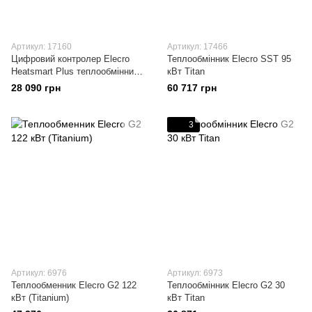
Артикул: 17160
Артикул: 17466
Цифровий контролер Elecro
Теплообмінник Elecro SST 95
Heatsmart Plus теплообмінника
кВт Titan
G2/SST + датчик протоку та
28 090 грн
60 717 грн
температури
3
Артикул: 6976
Артикул: 6973
Теплообменник Elecro G2 122
Теплообмінник Elecro G2 30
кВт (Titanium)
кВт Titan