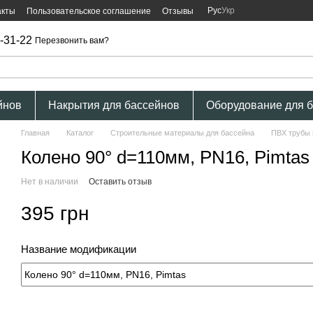
Рус
Укр
акты
Пользовательское соглашение
Отзывы
-31-22
Перезвонить вам?
йнов
Накрытия для бассейнов
Оборудование для 
Главная
Каталог
Строительные материалы для бассейна
ПВХ трубы 
Колено 90° d=110мм, PN16, Pimtas
Нет в наличии
Оставить отзыв
395 грн
Название модификации