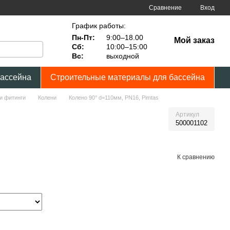
Сравнение
Вход
График работы:
Пн-Пт:
9:00–18.00
Мой заказ
Сб:
10:00–15:00
Вс:
выходной
бассейна
Строительные материалы для бассейна
и фитинги
Колени
Колено 90° d=110мм, PN16, Pimtas
Артикул
500001102
К сравнению