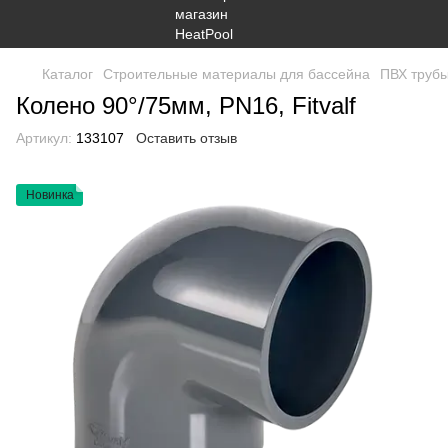
Каталог
Строительные материалы для бассейна
ПВХ трубы
Колено 90°/75мм, PN16, Fitvalf
Артикул:
133107
Оставить отзыв
Новинка