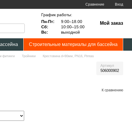
Сравнение
Вход
График работы:
Пн-Пт:
9:00–18.00
Мой заказ
Сб:
10:00–15:00
Вс:
выходной
бассейна
Строительные материалы для бассейна
и фитинги
Тройники
Крестовина d=90мм, PN16, Pimtas
Артикул
506000902
К сравнению