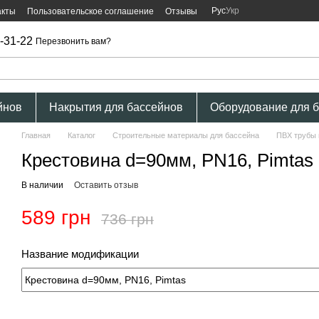
Рус
Укр
акты
Пользовательское соглашение
Отзывы
-31-22
Перезвонить вам?
йнов
Накрытия для бассейнов
Оборудование для 
Главная
Каталог
Строительные материалы для бассейна
ПВХ трубы 
Крестовина d=90мм, PN16, Pimtas
В наличии
Оставить отзыв
589 грн
736 грн
Название модификации