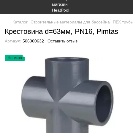
Каталог
Строительные материалы для бассейна
ПВХ трубы
Крестовина d=63мм, PN16, Pimtas
Артикул:
506000632
Оставить отзыв
Новинка