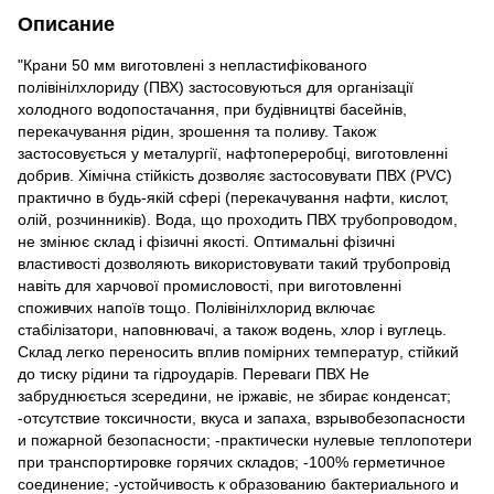
Описание
"Крани 50 мм виготовлені з непластифікованого
полівінілхлориду (ПВХ) застосовуються для організації
холодного водопостачання, при будівництві басейнів,
перекачування рідин, зрошення та поливу. Також
застосовується у металургії, нафтопереробці, виготовленні
добрив. Хімічна стійкість дозволяє застосовувати ПВХ (PVC)
практично в будь-якій сфері (перекачування нафти, кислот,
олій, розчинників). Вода, що проходить ПВХ трубопроводом,
не змінює склад і фізичні якості. Оптимальні фізичні
властивості дозволяють використовувати такий трубопровід
навіть для харчової промисловості, при виготовленні
споживчих напоїв тощо. Полівінілхлорид включає
стабілізатори, наповнювачі, а також водень, хлор і вуглець.
Склад легко переносить вплив помірних температур, стійкий
до тиску рідини та гідроударів. Переваги ПВХ Не
забруднюється зсередини, не іржавіє, не збирає конденсат;
-отсутствие токсичности, вкуса и запаха, взрывобезопасности
и пожарной безопасности; -практически нулевые теплопотери
при транспортировке горячих складов; -100% герметичное
соединение; -устойчивость к образованию бактериального и