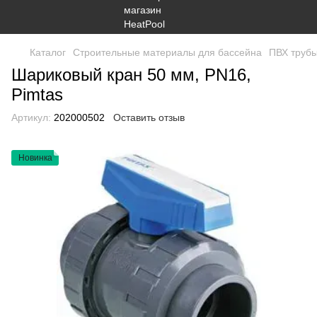
Каталог
Строительные материалы для бассейна
ПВХ трубы
Шариковый кран 50 мм, PN16,
Pimtas
Артикул:
202000502
Оставить отзыв
Новинка