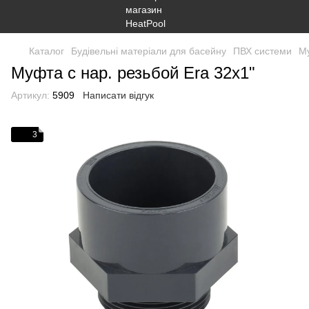
Каталог
Будівельні матеріали для басейну
ПВХ системи
М
Муфта с нар. резьбой Era 32x1"
Артикул:
5909
Написати відгук
3