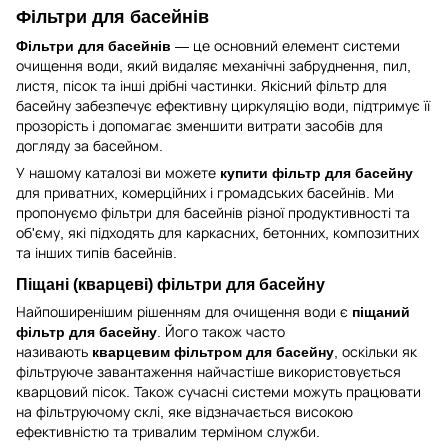
Фільтри для басейнів
Фільтри для басейнів
— це основний елемент системи
очищення води, який видаляє механічні забруднення, пил,
листя, пісок та інші дрібні частинки. Якісний фільтр для
басейну забезпечує ефективну циркуляцію води, підтримує її
прозорість і допомагає зменшити витрати засобів для
догляду за басейном.
У нашому каталозі ви можете
купити фільтр для басейну
для приватних, комерційних і громадських басейнів. Ми
пропонуємо фільтри для басейнів різної продуктивності та
об'єму, які підходять для каркасних, бетонних, композитних
та інших типів басейнів.
Піщані (кварцеві) фільтри для басейну
Найпоширенішим рішенням для очищення води є
піщаний
фільтр для басейну
. Його також часто
називають
кварцевим фільтром для басейну
, оскільки як
фільтруюче завантаження найчастіше використовується
кварцовий пісок. Також сучасні системи можуть працювати
на фільтруючому склі, яке відзначається високою
ефективністю та тривалим терміном служби.