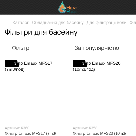
Каталог
Обладнання для басейну
Для фільтраціі води
Фі
Фільтри для басейну
Фільтр
За популярністю
3
3
Артикул: 6360
Артикул: 6358
Фільтр Emaux MFS17 (7m3/
Фільтр Emaux MFS20 (10m3/