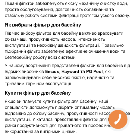
Піщані фільтри забезпечують якісну механічну очистку води,
просте обслуговування, довговічність обладнання та
стабільну роботу системи фільтрації протягом усього сезону.
Як вибрати фільтр для басейну
Під час вибору фільтра для басейну важливо враховувати
об'єм чаші, продуктивність насоса, інтенсивність
експлуатації та необхідну швидкість фільтрації. Правильно
підібраний фільтр забезпечує ефективне очищення води та
безперебійну роботу всієї системи.
У нашому асортименті представлені фільтри для басейнів від
відомих виробників
Emaux
,
Hayward
та
PG Pool
, які
зарекомендували себе високою якістю, надійністю та
тривалим терміном експлуатації.
Купити фільтр для басейну
Якщо ви плануєте купити фільтр для басейну, наші
спеціалісти допоможуть підібрати оптимальну модель
відповідно до об'єму басейну, продуктивності насоса та умов
експлуатації. У каталозі представлені фільтри для басейнів
різної продуктивності для приватного та професійного
використання за вигідними цінами.