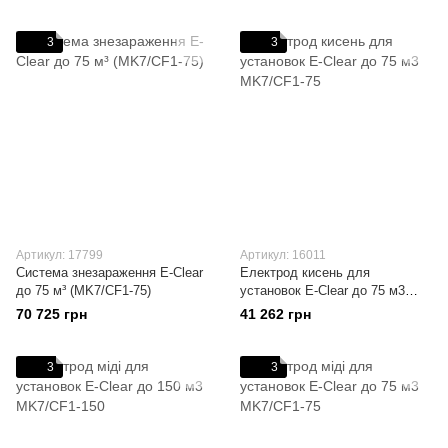
3
3
Артикул: 17799
Артикул: 16011
Система знезараження E-Clear
Електрод кисень для
до 75 м³ (MK7/CF1-75)
установок E-Clear до 75 м3
MK7/CF1-75
70 725 грн
41 262 грн
3
3