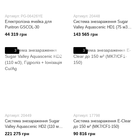
Артикул: PG-06426YE
Артикул: 20448
Електролізна ячейка для
Система знезараження Sugar
Puritron GSCOL-30
Valley Aquascenic HD1 (75 м3),
Гідроліз + Іонізація Cu/Ag
44 319 грн
143 565 грн
3
3
Артикул: 20449
Артикул: 17798
Система знезараження Sugar
Система знезараження E-Clear
Valley Aquascenic HD2 (110 м3),
до 150 м³ (MK7/CF1-150)
Гідроліз + Іонізація Cu/Ag
221 275 грн
90 816 грн