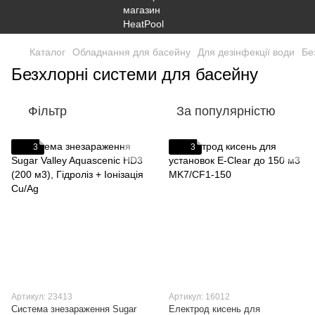
Каталог
Обладнання для басейну
Для дезінфекції води
Бе
Безхлорні системи для басейну
Фільтр
За популярністю
3
3
Артикул: 23413
Артикул: 16012
Система знезараження Sugar
Електрод кисень для