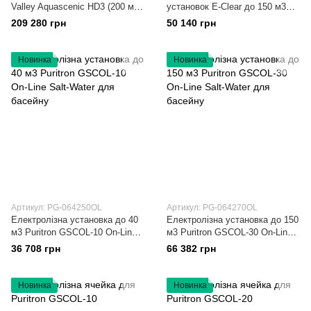
Valley Aquascenic HD3 (200 м3),
установок E-Clear до 150 м3
Гідроліз + Іонізація Cu/Ag
MK7/CF1-150
209 280 грн
50 140 грн
Новинка
Новинка
Артикул: PG-064250OL
Артикул: PG-064270OL
Електролізна установка до 40
Електролізна установка до 150
м3 Puritron GSCOL-10 On-Line
м3 Puritron GSCOL-30 On-Line
Salt-Water для басейну
Salt-Water для басейну
36 708 грн
66 382 грн
Новинка
Новинка