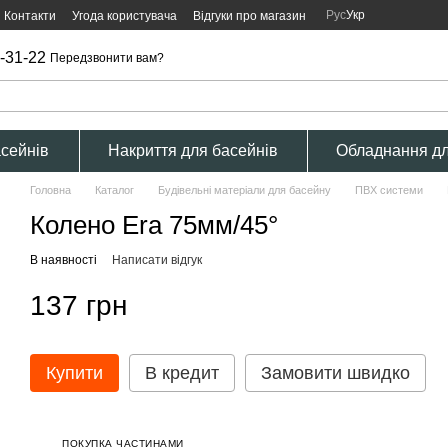
Рус
Укр
Контакти
Угода користувача
Відгуки про магазин
-31-22
Передзвонити вам?
асейнів
Накриття для басейнів
Обладнання дл
Головна
Каталог
Будівельні матеріали для басейну
ПВХ системи
Колено Era 75мм/45°
В наявності
Написати відгук
137 грн
Купити
В кредит
Замовити швидко
ПОКУПКА ЧАСТИНАМИ