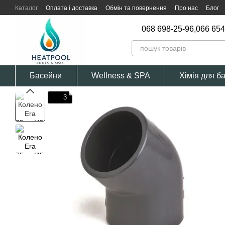
Перейти к основному контенту
Каталог
Оплата і доставка
Обмін та повернення
Про нас
Блог
068 698-25-96,
066 654
Басейни
Wellness & SPA
Хімія для б
3