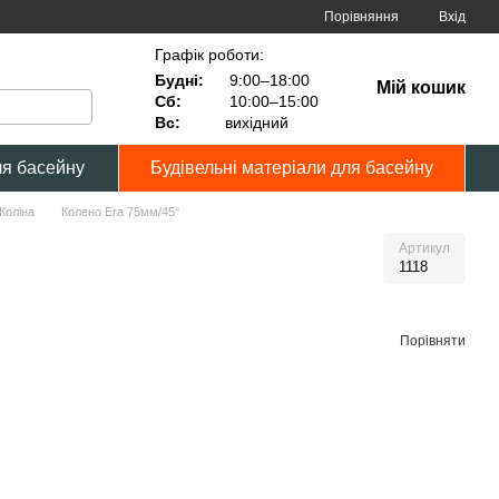
Порівняння
Вхід
Графік роботи:
Будні:
9:00–18:00
Мій кошик
Сб:
10:00–15:00
Вс:
вихідний
я басейну
Будівельні матеріали для басейну
Коліна
Колено Era 75мм/45°
Артикул
1118
Порівняти