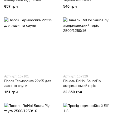
Канадський кедр 22/80
Термоабаш 20/90
657 грн
540 грн
Артикул: 107101
Артикул: 107329
Полок Термоосика 22х95 для
Панель RoHol SaunaPly
лазні та сауни
американський горіх
2500/1250/16
151 грн
22 350 грн