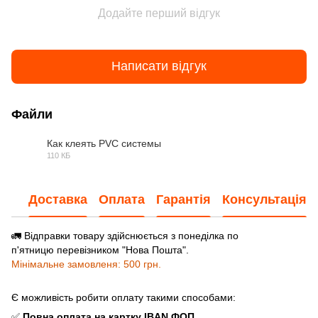
Додайте перший відгук
Написати відгук
Файли
Как клеять PVC системы
110 КБ
JPG
Доставка
Оплата
Гарантія
Консультація
🚛 Відправки товару здійснюється з понеділка по
п'ятницю перевізником "Нова Пошта".
Мінімальне замовленя: 500 грн.
Є можливість робити оплату такими способами:
✅
Повна оплата
на картку IBAN ФОП