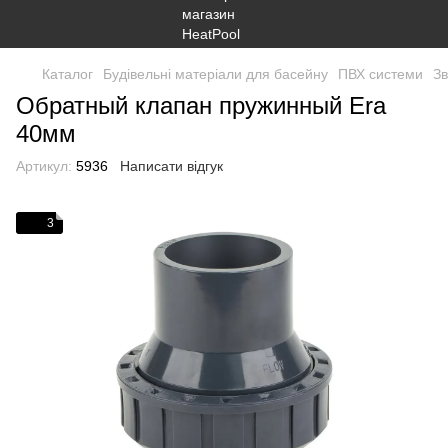
Каталог
Будівельні матеріали для басейну
ПВХ системи
Зв
Обратный клапан пружинный Era
40мм
Артикул:
5936
Написати відгук
3