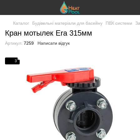
Каталог
Будівельні матеріали для басейну
ПВХ системи
За
Кран мотылек Era 315мм
Артикул:
7259
Написати відгук
3