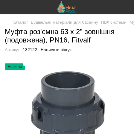
Каталог
Будівельні матеріали для басейну
ПВХ системи
М
Муфта роз'ємна 63 х 2" зовнішня
(подовжена), PN16, Fitvalf
Артикул:
132122
Написати відгук
Новинка