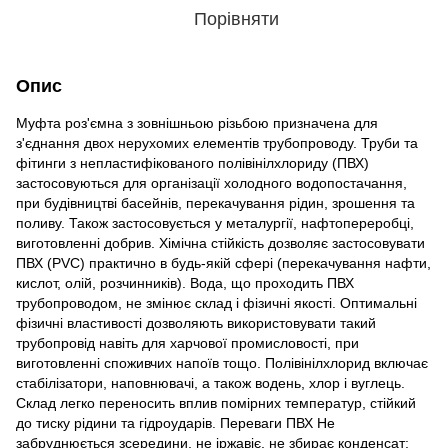
Порівняти
Опис
Муфта роз'ємна з зовнішньою різьбою призначена для
з'єднання двох нерухомих елементів трубопроводу. Труби та
фітинги з непластифікованого полівінілхлориду (ПВХ)
застосовуються для організації холодного водопостачання,
при будівництві басейнів, перекачування рідин, зрошення та
поливу. Також застосовується у металургії, нафтопереробці,
виготовленні добрив. Хімічна стійкість дозволяє застосовувати
ПВХ (PVC) практично в будь-якій сфері (перекачування нафти,
кислот, олій, розчинників). Вода, що проходить ПВХ
трубопроводом, не змінює склад і фізичні якості. Оптимальні
фізичні властивості дозволяють використовувати такий
трубопровід навіть для харчової промисловості, при
виготовленні споживчих напоїв тощо. Полівінілхлорид включає
стабілізатори, наповнювачі, а також водень, хлор і вуглець.
Склад легко переносить вплив помірних температур, стійкий
до тиску рідини та гідроударів. Переваги ПВХ Не
забруднюється зсередини, не іржавіє, не збирає конденсат;