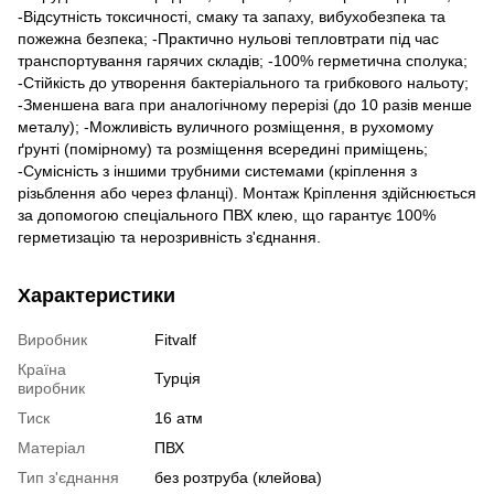
-Відсутність токсичності, смаку та запаху, вибухобезпека та
пожежна безпека; -Практично нульові тепловтрати під час
транспортування гарячих складів; -100% герметична сполука;
-Стійкість до утворення бактеріального та грибкового нальоту;
-Зменшена вага при аналогічному перерізі (до 10 разів менше
металу); -Можливість вуличного розміщення, в рухомому
ґрунті (помірному) та розміщення всередині приміщень;
-Сумісність з іншими трубними системами (кріплення з
різьблення або через фланці). Монтаж Кріплення здійснюється
за допомогою спеціального ПВХ клею, що гарантує 100%
герметизацію та нерозривність з'єднання.
Характеристики
Виробник
Fitvalf
Країна
Турція
виробник
Тиск
16 атм
Матеріал
ПВХ
Тип з'єднання
без розтруба (клейова)