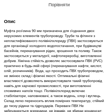
Порівняти
Опис
Муфта роз'ємна 90 мм призначена для з'єднання двох
нерухомих елементів трубопроводу. Труби та фітинги з
непластифікованого полівінілхлориду (ПВХ) застосовуються
для організації холодного водопостачання, при будівництві
басейнів, перекачування рідин, зрошення та поливу. Також
застосовується у металургії, нафтопереробці, виготовленні
добрив. Хімічна стійкість дозволяє застосовувати ПВХ (PVC)
практично в будь-якій сфері (перекачування нафти, кислот,
олій, розчинників). Вода, що проходить ПВХ трубопроводом,
не змінює склад і фізичні якості. Оптимальні фізичні
властивості дозволяють використовувати такий трубопровід
навіть для харчової промисловості, при виготовленні
споживчих напоїв тощо. Полівінілхлорид включає
стабілізатори, наповнювачі, а також водень, хлор і вуглець.
Склад легко переносить вплив помірних температур, стійкий
до тиску рідини та гідроударів. Переваги ПВХ Не
забруднюється зсередини, не іржавіє, не збирає конденсат;