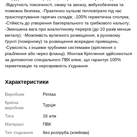
-Відсутність токсичності, смаку та запаху, вибухобезпека та
пожежна безпека; -Практично нульові тепловтрати під час
транспортування гарячих складів; -100% герметична сполука;
-Стійкість до утворення бактеріального та грибкового нальоту;
-Зменшена вага при аналогічному перерізі (до 10 разів менше
металу); -Можливість вуличного розміщення, в рухомому
ґрунті (помірному) та розміщення всередині приміщень;
-Сумісність з іншими трубними системами (кріплення з
різьблення або через фланці). Монтаж Кріплення здійснюється
за допомогою спеціального ПВХ клею, що гарантує 100%
герметизацію та нерозривність з'єднання.
Характеристики
Виробник
Pimtas
Країна
Турція
виробник
Тиск
16 атм
Матеріал
ПВХ
Тип з'єднання
без розтруба (клейова)