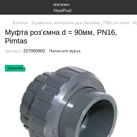
Каталог
Будівельні матеріали для басейну
ПВХ системи
М
Муфта роз'ємна d = 90мм, PN16,
Pimtas
Артикул:
227000902
Написати відгук
Новинка